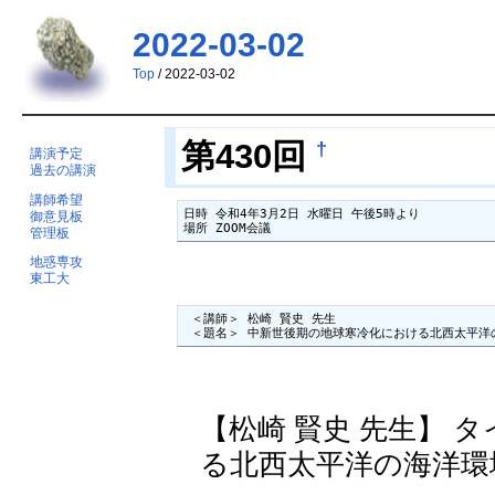
2022-03-02
Top
/ 2022-03-02
†
第430回
講演予定
過去の講演
講師希望
日時 令和4年3月2日 水曜日 午後5時より

御意見板
場所 ZOOM会議
管理板
地惑専攻
東工大
 ＜講師＞ 松崎 賢史 先生

 ＜題名＞ 中新世後期の地球寒冷化における北西太平洋
【松崎 賢史 先生】
る北西太平洋の海洋環