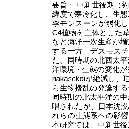
要旨： 中新世後期（約
緯度で寒冷化し、生態
季モンスーンが弱化し
C4植物を主体とした
など海洋一次生産が増
する一方、デスモス
た。同時期の北西太平
洋環境・生態の変化が
nakasekoiが絶
ら生物擾乱の発達する
同時期の北太平洋の中深層水
唱されたが、日本沈没
れらの生態系への影響
本研究では、中新世後