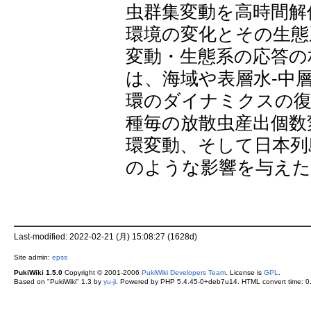
虫群集変動を高時間解
環境の変化とその生態
変動・生態系の応答の
は、海域や表層水-中
環のダイナミクスの復
種毎の放散虫産出個数
環変動、そして日本列
のような影響を与えた
Last-modified: 2022-02-21 (月) 15:08:27 (1628d)
Site admin:
epss
PukiWiki 1.5.0
Copyright © 2001-2006
PukiWiki Developers Team
. License is
GPL
.
Based on "PukiWiki" 1.3 by
yu-ji
. Powered by PHP 5.4.45-0+deb7u14. HTML convert time: 0