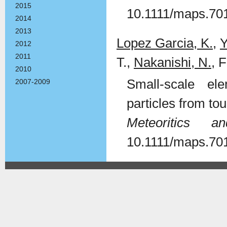
2015
10.1111/maps.70
2014
2013
Lopez Garcia, K.
,
Y
2012
2011
T.,
Nakanishi, N.
, 
2010
Small-scale el
2007-2009
particles from to
Meteoritics a
10.1111/maps.70