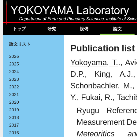
トップ
研究
設備
論文
論文リスト
Publication lis
2026
Yokoyama, T.
., Av
2025
2024
D.P., King, A.J.
2023
Schonbachler, M., 
2022
2021
Y., Fukai, R., Tachi
2020
Ryugu Referen
2019
2018
Measurement Def
2017
Meteoritics a
2016