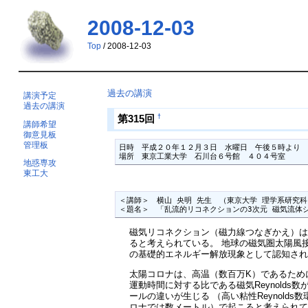
2008-12-03
Top
/ 2008-12-03
過去の講演
講演予定
過去の講演
†
第315回
講師希望
御意見板
管理板
日時　平成２０年１２月３日　水曜日　午後５時より

場所　東京工業大学　石川台６号館　４０４号室　
地惑専攻
東工大
＜講師＞　横山 央明 先生　（東京大学 理学系研究科
＜題名＞　「乱流的リコネクションの3次元 磁気流体シ
磁気リコネクション（磁力線つなぎかえ）は
ると考えられている。 地球の磁気圏太陽風
の基礎的エネルギー解放現象として認知され
太陽コロナは、高温（数百万K）であるために
運動時間に対する比である磁気Reynolds
ールの違いが生じる （高い粘性Reynol
ロナでは数メートル）で起こると考えられて