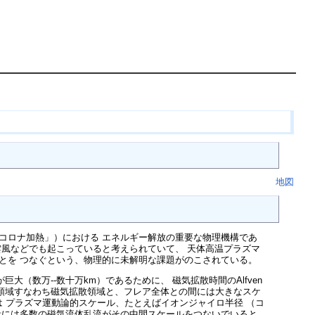
地図
コロナ加熱」）における エネルギー解放の重要な物理機構であ
雲風などでも起こっていると考えられていて、 天体高温プラズマ
とを つなぐという、物理的に未解明な課題がのこされている。
（数万--数十万km）であるために、 磁気拡散時間のAlfven
こる 領域すなわち磁気拡散領域と、フレア全体との間には大きなスケ
散は プラズマ運動論的スケール、たとえばイオンジャイロ半径 （コ
般には多数の磁気流体乱流がその中間スケールをつないでいると