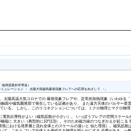
 地球惑星科学専攻）

ミュレーション - 太陽大気磁気爆発現象フレアへの応用をめざして -」
、太陽高温大気コロナでの 爆発現象フレアや、定常的加熱現象（いわゆる「
接触面や磁気圏尾部で発生している証拠があり、 また遠方天体のパルサー星
ている。 しかし、このリコネクションについては、ミクロ物理とマクロ物理
電気伝導性がよい（磁気拡散が小さい）。 いっぽうフレアの空間スケールが巨大
数が極端に 大きい（典型的に10^{13}）。そのため磁力線のつなぎかえが起
ds数環境における境界層と流れ全体とのスケールの違いと 似た理屈）。磁気拡
いて、これと フレア全体とを接続する物理を明らかにする 必要がある。一