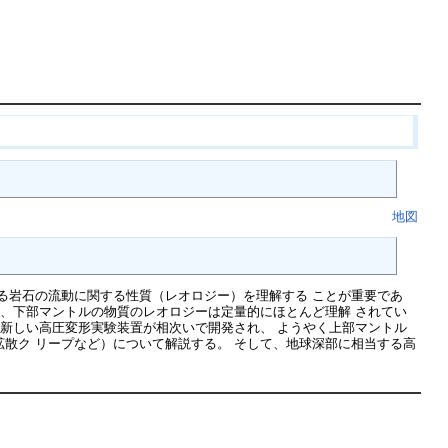
地図
る岩石の流動に関する性質（レオロジー）を理解する ことが重要であ
層、下部マントルの物質のレオロジーは定量的にほとんど理解 されてい
、新しい高圧変形実験装置が相次いで開発され、 ようやく上部マントル
散ク リープなど）について解説する。 そして、地球深部に相当する高