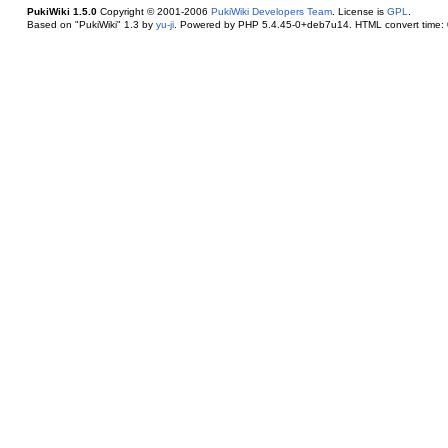
PukiWiki 1.5.0
Copyright © 2001-2006
PukiWiki Developers Team
. License is
GPL
.
Based on "PukiWiki" 1.3 by
yu-ji
. Powered by PHP 5.4.45-0+deb7u14. HTML convert time: 