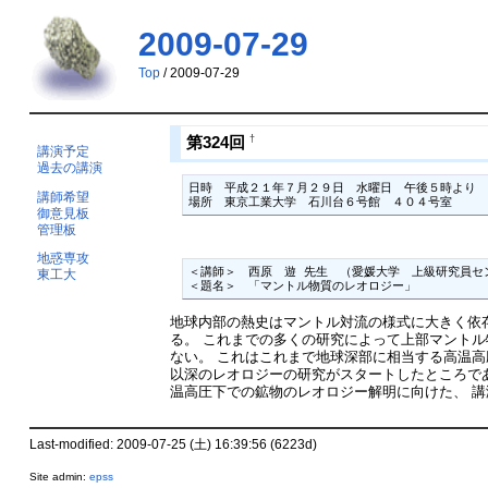
2009-07-29
Top
/ 2009-07-29
†
第324回
講演予定
過去の講演
日時　平成２１年７月２９日　水曜日　午後５時より

講師希望
場所　東京工業大学　石川台６号館　４０４号室　
御意見板
管理板
地惑専攻
＜講師＞　西原　遊 先生　（愛媛大学　上級研究員セ
東工大
＜題名＞　「マントル物質のレオロジー」
地球内部の熱史はマントル対流の様式に大きく依
る。 これまでの多くの研究によって上部マントル
ない。 これはこれまで地球深部に相当する高温高
以深のレオロジーの研究がスタートしたところで
温高圧下での鉱物のレオロジー解明に向けた、 
Last-modified: 2009-07-25 (土) 16:39:56 (6223d)
Site admin:
epss