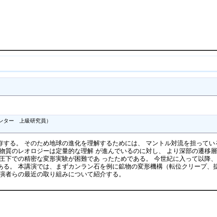
ンター　上級研究員）

存する。 そのため地球の進化を理解するためには、 マントル対流を担ってい
物質のレオロジーは定量的な理解 が進んでいるのに対し、 より深部の遷移
圧下での精密な変形実験が困難であ ったためである。 今世紀に入って以降
ある。 本講演では、まずカンラン石を例に鉱物の変形機構（転位クリープ、拡
講演者らの最近の取り組みについて紹介する。