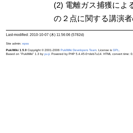
(2) 電離ガス捕獲に
の２点に関する講演者
Last-modified: 2010-10-07 (木) 11:56:06 (5782d)
Site admin:
epss
PukiWiki 1.5.0
Copyright © 2001-2006
PukiWiki Developers Team
. License is
GPL
.
Based on "PukiWiki" 1.3 by
yu-ji
. Powered by PHP 5.4.45-0+deb7u14. HTML convert time: 0