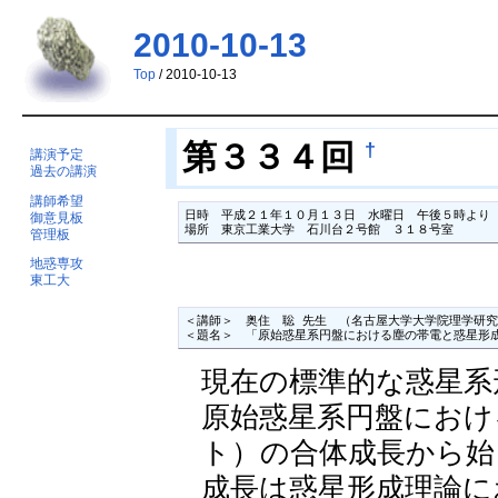
2010-10-13
Top
/ 2010-10-13
†
第３３４回
講演予定
過去の講演
講師希望
日時　平成２１年１０月１３日　水曜日　午後５時より

御意見板
場所　東京工業大学　石川台２号館　３１８号室　
管理板
地惑専攻
東工大
＜講師＞　奥住　聡 先生　（名古屋大学大学院理学研究
＜題名＞　「原始惑星系円盤における塵の帯電と惑星形
現在の標準的な惑星系
原始惑星系円盤におけ
ト）の合体成長から始
成長は惑星形成理論に