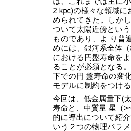
は、これまでは主に小質量
2 kpc)の様々な領域
められてきた。しかし
ついて太陽近傍という
ものであり、よ り普
めには、銀河系全体（
における円盤寿命をよ
ることが必須となる。
下での円 盤寿命の変
モデルに制約をつける
今回は、低金属量下(太
寿命と、中質量 星（>
的に導出について紹介
いう２つの物理パラメ