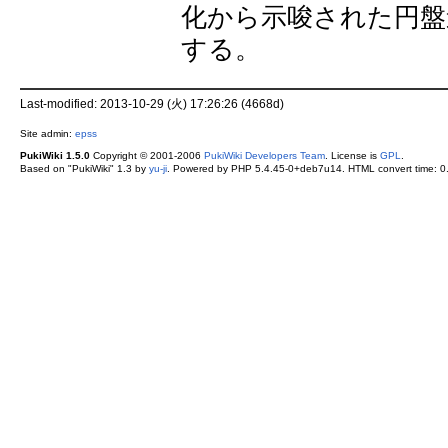
化から示唆された円盤
する。
Last-modified: 2013-10-29 (火) 17:26:26 (4668d)
Site admin:
epss
PukiWiki 1.5.0
Copyright © 2001-2006
PukiWiki Developers Team
. License is
GPL
.
Based on "PukiWiki" 1.3 by
yu-ji
. Powered by PHP 5.4.45-0+deb7u14. HTML convert time: 0