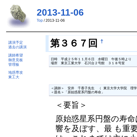
2013-11-06
Top
/ 2013-11-06
†
第３６７回
講演予定
過去の講演
講師希望
日時　平成２５年１１月６日　水曜日　午後５時より

御意見板
場所　東京工業大学　石川台２号館　３１８号室　
管理板
地惑専攻
東工大
＜講師＞　安井　千香子先生　（ 東京大学大学院　理学
＜題名＞「原始惑星系円盤の寿命」
＜要旨＞
原始惑星系円盤の寿命
響を及ぼす、最 も重