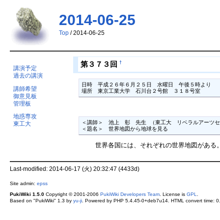
2014-06-25
Top
/ 2014-06-25
†
第３７３回
講演予定
過去の講演
日時　平成２６年６月２５日　水曜日　午後５時より

講師希望
場所　東京工業大学　石川台２号館　３１８号室　
御意見板
管理板
地惑専攻
＜講師＞　池上　彰　先生 （東工大　リベラルアーツセ
東工大
＜題名＞　世界地図から地球を見る
世界各国には、それぞれの世界地図がある。
Last-modified: 2014-06-17 (火) 20:32:47 (4433d)
Site admin:
epss
PukiWiki 1.5.0
Copyright © 2001-2006
PukiWiki Developers Team
. License is
GPL
.
Based on "PukiWiki" 1.3 by
yu-ji
. Powered by PHP 5.4.45-0+deb7u14. HTML convert time: 0