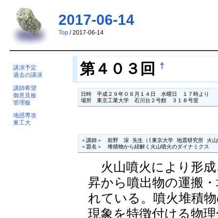
2017-06-14
Top
/ 2017-06-14
†
第４０３回
講演予定
過去の講演
講師希望
日時　平成２９年０６月１４日　水曜日　１７時より

御意見板
場所　東京工業大学　石川台２号館　３１８号室　
管理板
地惑専攻
東工大
＜講師＞　前野　深 先生（(東京大学 地震研究所 火山
＜題名＞　堆積物から紐解く火山噴火のダイナミクス
火山噴火により形成
昇から噴出物の運搬・
れている。噴火堆積物
現象を特徴付ける物理