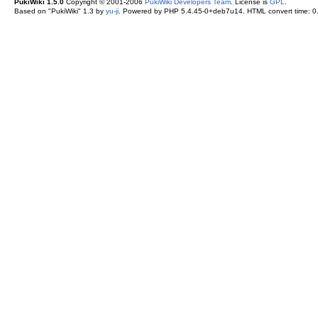
PukiWiki 1.5.0
Copyright © 2001-2006
PukiWiki Developers Team
. License is
GPL
.
Based on "PukiWiki" 1.3 by
yu-ji
. Powered by PHP 5.4.45-0+deb7u14. HTML convert time: 0