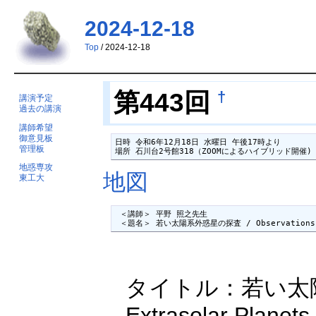
2024-12-18
Top
/ 2024-12-18
第443回
†
講演予定
過去の講演
講師希望
御意見板
日時 令和6年12月18日 水曜日 午後17時より

管理板
場所 石川台2号館318（ZOOMによるハイブリッド開催)
地惑専攻
地図
東工大
 ＜講師＞ 平野 照之先生

 ＜題名＞ 若い太陽系外惑星の探査 / Observations of
タイトル：若い太陽系外惑
Extrasolar Planets