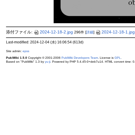
添付ファイル:
2024-12-18-2.jpg
2024-12-18-1.jpg
296件
[
詳細
]
Last-modified: 2024-12-04 (水) 16:06:54 (613d)
Site admin:
epss
PukiWiki 1.5.0
Copyright © 2001-2006
PukiWiki Developers Team
. License is
GPL
.
Based on "PukiWiki" 1.3 by
yu-ji
. Powered by PHP 5.4.45-0+deb7u14. HTML convert time: 0